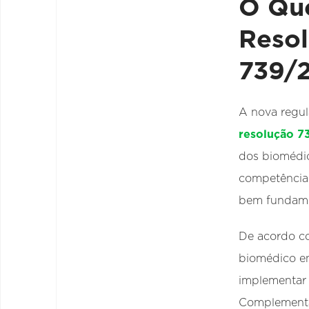
O Qu
Resol
739/
A nova regul
resolução 7
dos biomédic
competências
bem fundame
De acordo co
biomédico en
implementar a
Complementa