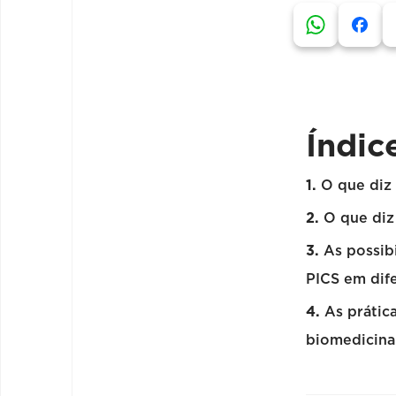
Índic
O que diz 
O que diz
As possib
PICS em dif
As prátic
biomedicina