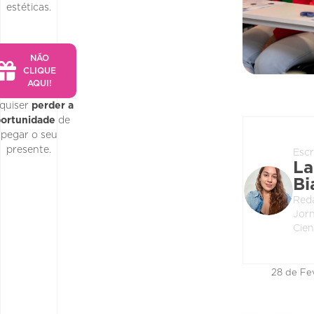
estéticas.
NÃO
CLIQUE
AQUI!
quiser
perder a
ortunidade
de
pegar o seu
presente.
Escr
La
Bi
Red
Jorn
Cien
28 de Fe