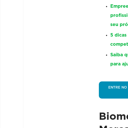
Empree
profiss
seu pr
5 dicas
competi
Saiba q
para aj
ENTRE NO
Biom