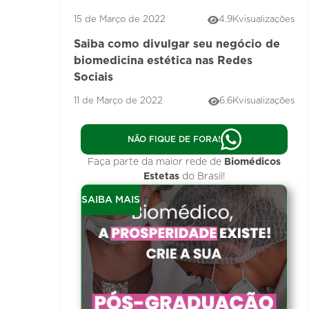
15 de Março de 2022
4.9K
visualizações
Saiba como divulgar seu negócio de
biomedicina estética nas Redes
Sociais
11 de Março de 2022
6.6K
visualizações
NÃO FIQUE DE FORA!
Faça parte da maior rede de
Biomédicos
Estetas
do Brasil!
SAIBA MAIS