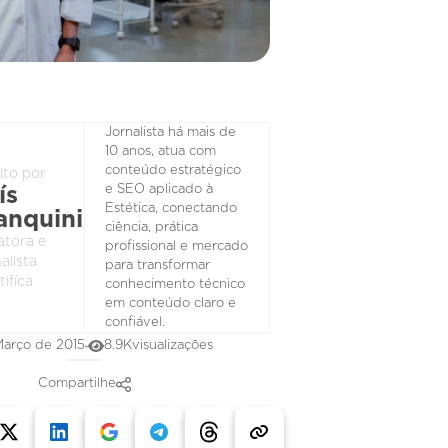
Jornalista há mais de
10 anos, atua com
conteúdo estratégico
ito por
e SEO aplicado à
ís
Estética, conectando
anquini
ciência, prática
atora e
profissional e mercado
alista
para transformar
tifíca
conhecimento técnico
em conteúdo claro e
confiável.
Março de 2015
8.9K
visualizações
Compartilhe