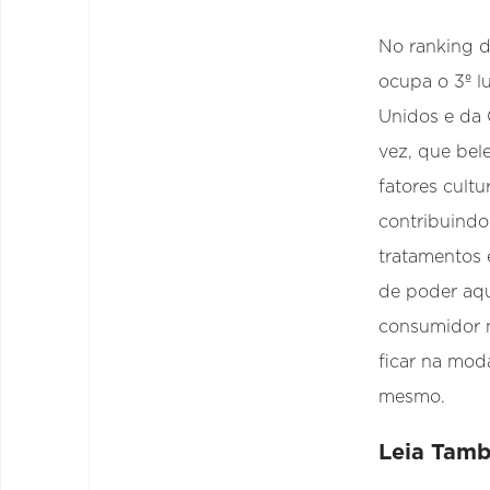
No ranking d
ocupa o 3º l
Unidos e da
vez, que bel
fatores cult
contribuindo
tratamentos 
de poder aqu
consumidor n
ficar na mod
mesmo.
Leia Tam