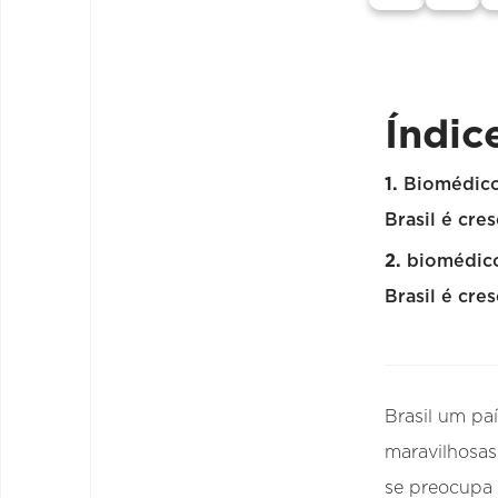
Índic
Biomédico
Brasil é cre
biomédico
Brasil é cre
Brasil um pa
maravilhosas
se preocupa 