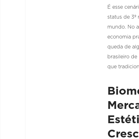
É esse cenár
status de 3º
mundo. No a
economia pr
queda de al
brasileiro de
que tradicion
Biom
Merc
Estét
Cresc