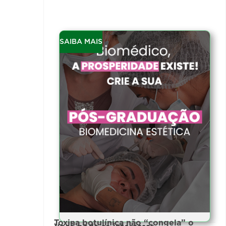
SAIBA MAIS
Toxina botulínica não “congela” o