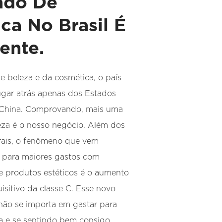
ado De
ica No Brasil É
ente.
e beleza e da cosmética, o país
ugar atrás apenas dos Estados
 China. Comprovando, mais uma
eza é o nosso negócio. Além dos
urais, o fenômeno que vem
 para maiores gastos com
e produtos estéticos é o aumento
isitivo da classe C. Esse novo
ão se importa em gastar para
a e se sentindo bem consigo