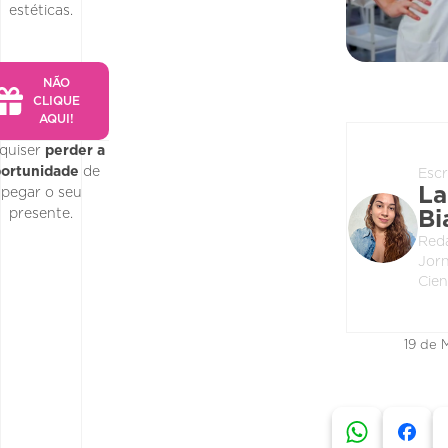
estéticas.
NÃO
CLIQUE
AQUI!
quiser
perder a
ortunidade
de
Escr
La
pegar o seu
presente.
Bi
Red
Jorn
Cien
19 de 