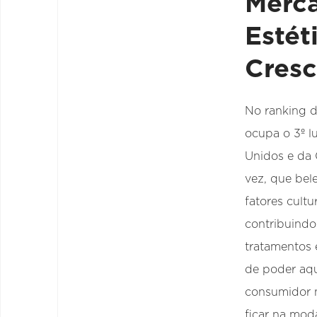
Merc
Estét
Cresc
No ranking d
ocupa o 3º l
Unidos e da
vez, que bel
fatores cult
contribuindo
tratamentos 
de poder aqu
consumidor n
ficar na mod