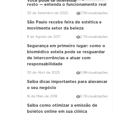
Você pode se interessar
rosto — entenda o funcionamento real
30 de Setembro de 2025
7.5K
visualizações
São Paulo recebe feira de estética e
movimenta setor da beleza
8 de Agosto de 2017
2.7K
visualizações
Segurança em primeiro lugar: como o
biomédico esteta pode se resguardar
de intercorrências e atuar com
responsabilidade
30 de Abril de 2025
5.9K
visualizações
Saiba dicas importantes para alavancar
o seu negócio
16 de Maio de 2018
5.7K
visualizações
Saiba como otimizar a emissão de
boletos online em sua clínica