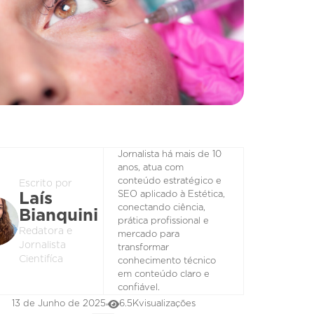
Jornalista há mais de 10
anos, atua com
conteúdo estratégico e
Escrito por
SEO aplicado à Estética,
Laís
conectando ciência,
Bianquini
prática profissional e
Redatora e
mercado para
Jornalista
transformar
Cientifíca
conhecimento técnico
em conteúdo claro e
confiável.
13 de Junho de 2025
6.5K
visualizações