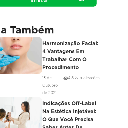
ESTETAS
ia Também
Harmonização Facial:
4 Vantagens Em
Trabalhar Com O
Procedimento
13 de
4.8K
visualizações
Outubro
de 2021
Indicações Off-Label
Na Estética Injetável:
O Que Você Precisa
Saber Antes De