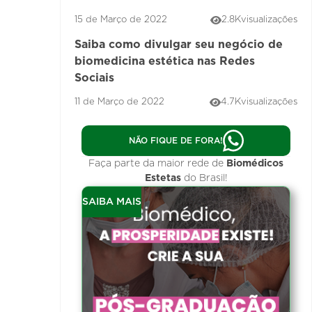
15 de Março de 2022
2.8K
visualizações
Saiba como divulgar seu negócio de
biomedicina estética nas Redes
Sociais
11 de Março de 2022
4.7K
visualizações
NÃO FIQUE DE FORA!
Faça parte da maior rede de
Biomédicos
Estetas
do Brasil!
SAIBA MAIS