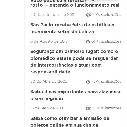
Você pode se interessar
rosto — entenda o funcionamento real
30 de Setembro de 2025
5.6K
visualizações
São Paulo recebe feira de estética e
movimenta setor da beleza
8 de Agosto de 2017
7.4K
visualizações
Segurança em primeiro lugar: como o
biomédico esteta pode se resguardar
de intercorrências e atuar com
responsabilidade
30 de Abril de 2025
7.5K
visualizações
Saiba dicas importantes para alavancar
o seu negócio
16 de Maio de 2018
5.5K
visualizações
Saiba como otimizar a emissão de
boletos online em sua clínica