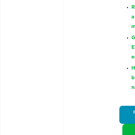
R
a
m
G
E
e
H
b
n