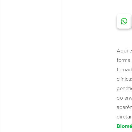
Aqui e
forma 
torna
clínica
genéti
do env
aparên
direta
Biomé