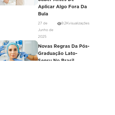
Aplicar Algo Fora Da
Bula
27 de
9.2K
visualizações
Junho de
2025
Novas Regras Da Pós-
Graduação Lato-
Sensu No Brasil
29 de
3.9K
visualizações
Junho de
2018
Pós-Graduação -
Biomédicos Estudam
Módulo De
Farmacologia E