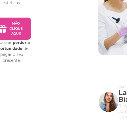
estéticas.
NÃO
CLIQUE
AQUI!
quiser
perder a
ortunidade
de
pegar o seu
presente.
Escr
La
Bi
Red
Jorn
Cien