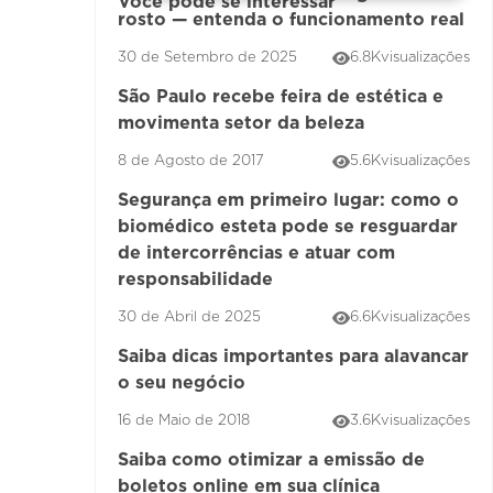
Você pode se interessar
rosto — entenda o funcionamento real
30 de Setembro de 2025
6.8K
visualizações
São Paulo recebe feira de estética e
movimenta setor da beleza
8 de Agosto de 2017
5.6K
visualizações
Segurança em primeiro lugar: como o
biomédico esteta pode se resguardar
de intercorrências e atuar com
responsabilidade
30 de Abril de 2025
6.6K
visualizações
Saiba dicas importantes para alavancar
o seu negócio
16 de Maio de 2018
3.6K
visualizações
Saiba como otimizar a emissão de
boletos online em sua clínica