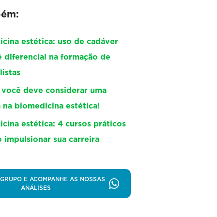
bém:
cina estética: uso de cadáver
é diferencial na formação de
listas
 você deve considerar uma
a na biomedicina estética!
cina estética: 4 cursos práticos
 impulsionar sua carreira
 GRUPO E ACOMPANHE AS NOSSAS
ANÁLISES