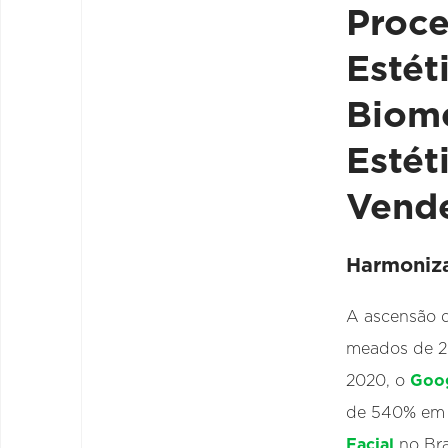
Proc
Estét
Biom
Estét
Vend
Harmoniza
A ascensão 
meados de 2
2020, o
Goog
de 540% em 
Facial
no Bras