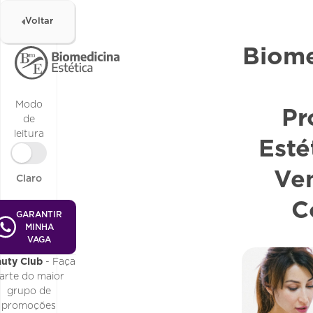
Voltar
Biome
Modo
Pr
de
leitura
Esté
Ve
Claro
C
GARANTIR
MINHA
VAGA
uty Club
- Faça
arte do maior
grupo de
promoções