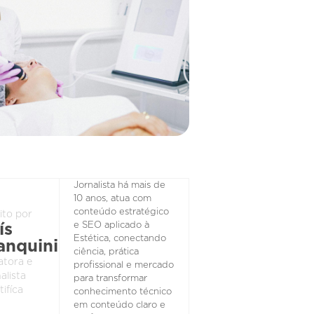
Jornalista há mais de
10 anos, atua com
conteúdo estratégico
ito por
e SEO aplicado à
ís
Estética, conectando
anquini
ciência, prática
atora e
profissional e mercado
alista
para transformar
tifíca
conhecimento técnico
em conteúdo claro e