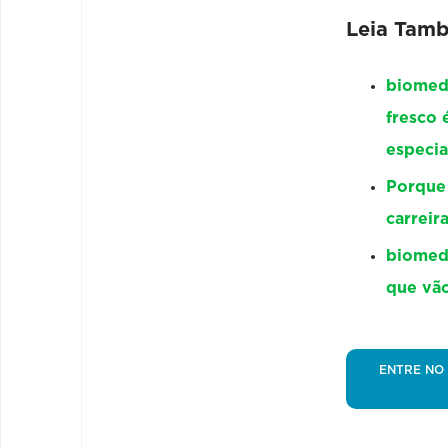
Leia Tam
biomedi
fresco 
especia
Porque
carreir
biomedi
que vão
ENTRE NO