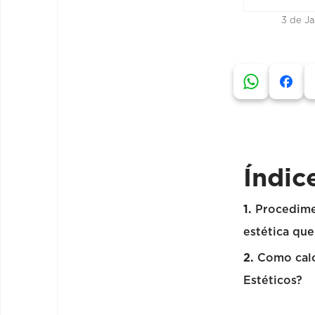
3 de Ja
Índic
Procedime
estética qu
Como calc
Estéticos?