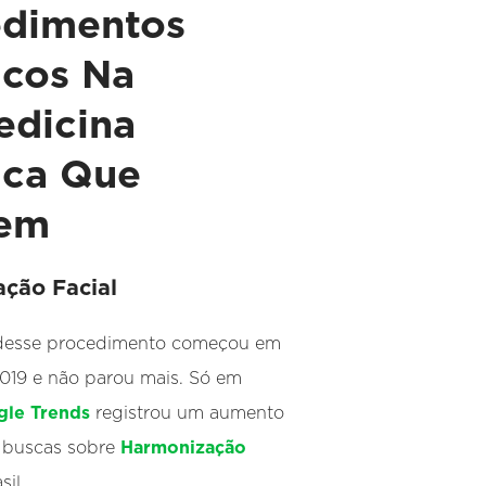
edimentos
icos Na
edicina
ica Que
em
ção Facial
desse procedimento começou em
019 e não parou mais. Só em
le Trends
registrou um aumento
buscas sobre
Harmonização
il.