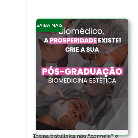
SAIBA MAIS
Toxina botulínica não “congela” o