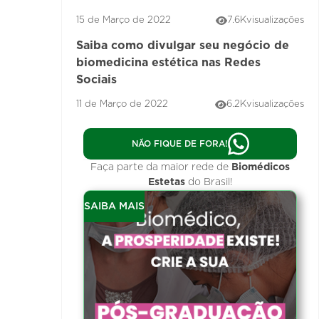
15 de Março de 2022
7.6K
visualizações
Saiba como divulgar seu negócio de
biomedicina estética nas Redes
Sociais
11 de Março de 2022
6.2K
visualizações
NÃO FIQUE DE FORA!
Faça parte da maior rede de
Biomédicos
Estetas
do Brasil!
SAIBA MAIS