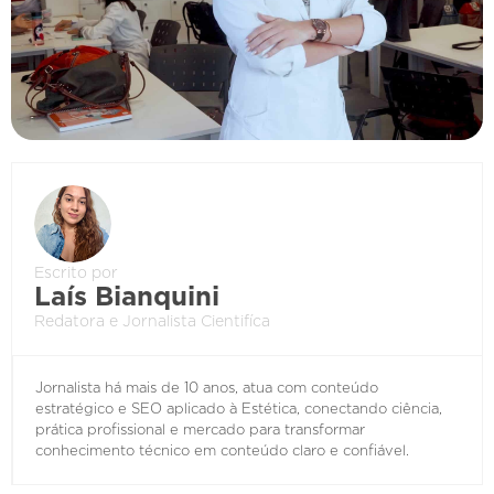
Escrito por
Laís Bianquini
Redatora e Jornalista Cientifíca
Jornalista há mais de 10 anos, atua com conteúdo
estratégico e SEO aplicado à Estética, conectando ciência,
prática profissional e mercado para transformar
conhecimento técnico em conteúdo claro e confiável.