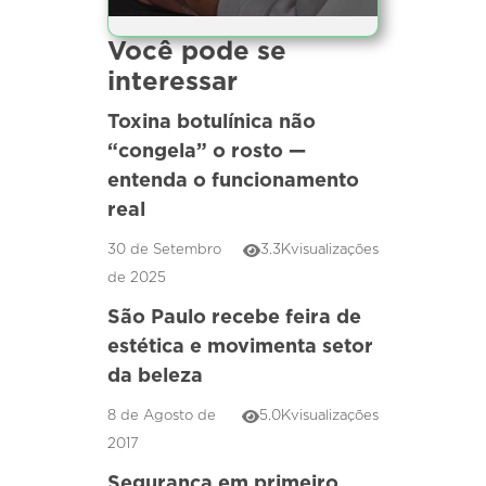
Você pode se
interessar
Toxina botulínica não
“congela” o rosto —
entenda o funcionamento
real
30 de Setembro
3.3K
visualizações
de 2025
São Paulo recebe feira de
estética e movimenta setor
da beleza
8 de Agosto de
5.0K
visualizações
2017
Segurança em primeiro