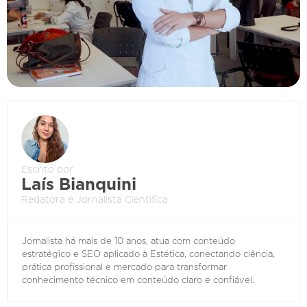
Escrito por
Laís Bianquini
Redatora e Jornalista Cientifíca
Jornalista há mais de 10 anos, atua com conteúdo
estratégico e SEO aplicado à Estética, conectando ciência,
prática profissional e mercado para transformar
conhecimento técnico em conteúdo claro e confiável.